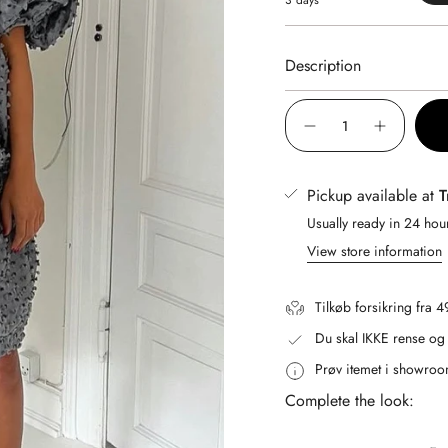
U
3 days
Description
{"in_cart_html"=>"
<span
Decrease
Increase
quantity
button
class=\"quantity-
for
quantity
Cecilie
-
cart\">
Bahnsen
Cecilie
Pickup available at
T
{{
-
Bahnsen
Grå
-
quantity
Usually ready in 24 hou
kjole
Grå
kjole"
}}
View store information
</span>
in
Tilkøb forsikring fra 4
cart",
Du skal IKKE rense og v
"decrease"=>"Decrease
quantity
Prøv itemet i showroo
for
Complete the look:
{{
product