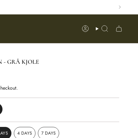
Account
Search
 - GRÅ KJOLE
checkout.
ARIANT
OLD
UT
R
DAYS
4 DAYS
7 DAYS