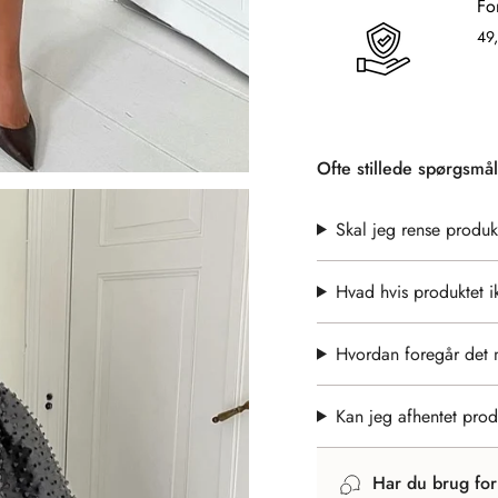
Fo
}}",
"multiples_of"=>"Increm
49,
of
{{
quantity
}}",
"minimum_of"=>"Mini
Ofte stillede spørgsmål
of
{{
Skal jeg rense produk
quantity
}}",
"maximum_of"=>"Maxi
Hvad hvis produktet i
of
{{
Hvordan foregår det 
quantity
}}"}
Kan jeg afhentet prod
Har du brug fo