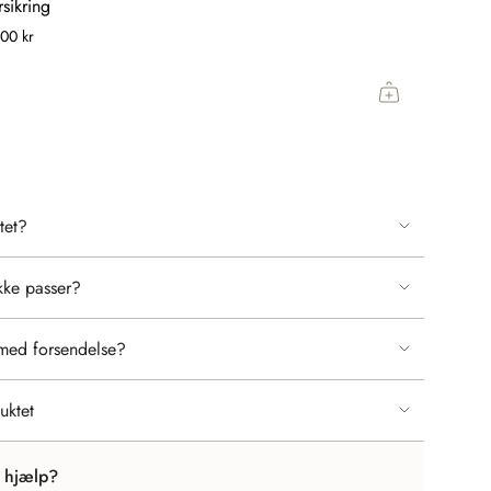
rsikring
ents
00 kr
mum
tet?
mum
kke passer?
med forsendelse?
uktet
r hjælp?