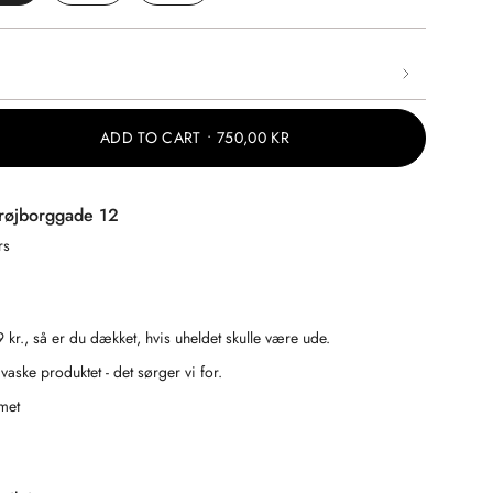
NAVAILABLE
VARIANT
VARIANT
VARIANT
SOLD
SOLD
SOLD
OUT
OUT
OUT
OR
OR
OR
UNAVAILABLE
UNAVAILABLE
UNAVAILABLE
ADD TO CART
750,00 KR
røjborggade 12
rs
9 kr., så er du dækket, hvis uheldet skulle være ude.
aske produktet - det sørger vi for.
met