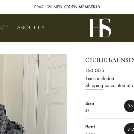
Besøg vores showroom på Vesterbro
CT
ABOUT US
CECILIE BAHNSEN
Regular
750,00 kr
price
Taxes included.
Shipping
calculated at 
Size
36
36
V
S
O
Rent
O
3 