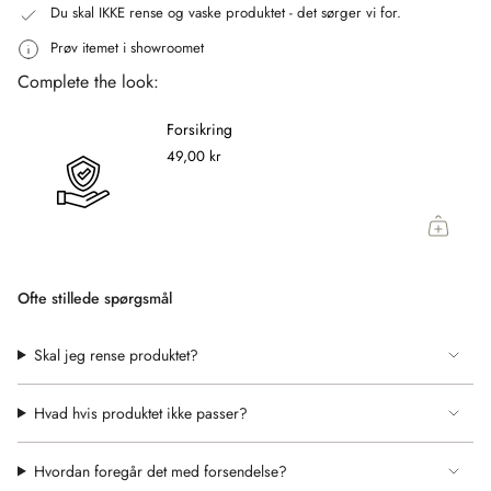
"decrease"=>"Decrease
Du skal IKKE rense og vaske produktet - det sørger vi for.
quantity
Prøv itemet i showroomet
for
Complete the look:
{{
product
Forsikring
}}",
49,00 kr
"multiples_of"=>"Increments
of
{{
quantity
}}",
"minimum_of"=>"Minimum
Ofte stillede spørgsmål
of
{{
Skal jeg rense produktet?
quantity
}}",
"maximum_of"=>"Maximum
Hvad hvis produktet ikke passer?
of
{{
Hvordan foregår det med forsendelse?
quantity