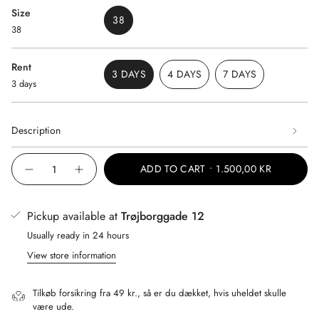
Size
38
38
VARIANT
SOLD
OUT
Rent
OR
3 DAYS
4 DAYS
7 DAYS
3 days
UNAVAILABLE
VARIANT
VARIANT
VARIANT
SOLD
SOLD
SOLD
OUT
OUT
OUT
OR
OR
OR
Description
UNAVAILABLE
UNAVAILABLE
UNAVAILABLE
{"in_cart_html"=>"
ADD TO CART
1.500,00 KR
Decrease
Increase
<span
quantity
button
class=\"quantity-
for
quantity
Cecilie
-
cart\">
Bahnsen
Cecilie
Pickup available at
Trøjborggade 12
-
Bahnsen
{{
kelly
-
Usually ready in 24 hours
quantity
dress
kelly
dress"
View store information
}}
</span>
in
Tilkøb forsikring fra 49 kr., så er du dækket, hvis uheldet skulle
cart",
være ude.